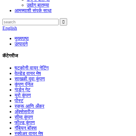
उद्योग बातम्या
आमच्याशी संपर्क साधा
English
मुख्यपृष्ठ
उत्पादने
कॅटेगरीज
षटकोनी वायर नेटिंग
वेल्डेड वायर मेष
साखळी दुवा कुंपण
कुंपण पॅनेल
गार्डन गेट
युरो कुंपण
पोस्ट
स्क्रू आणि अँकर
अ‍ॅक्सेसरीज
सीमा कुंपण
फील्ड कुंपण
गॅबियन बॉक्स
स्क्वेअर वायर मेष