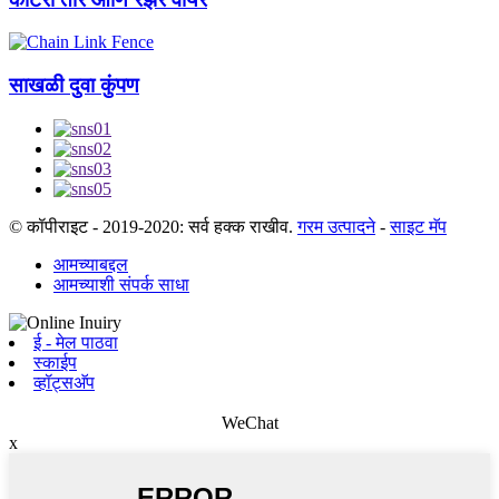
साखळी दुवा कुंपण
© कॉपीराइट - 2019-2020: सर्व हक्क राखीव.
गरम उत्पादने
-
साइट मॅप
आमच्याबद्दल
आमच्याशी संपर्क साधा
ई - मेल पाठवा
स्काईप
व्हॉट्सअ‍ॅप
WeChat
x