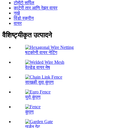
टोमॅटो सर्पिल
काटेरी तार आणि रेझर वायर
नखे
विंडो स्क्रीन
वायर
वैशिष्ट्यीकृत उत्पादने
षटकोनी वायर नेटिंग
वेल्डेड वायर मेष
साखळी दुवा कुंपण
युरो कुंपण
कुंपण
गार्डन गेट