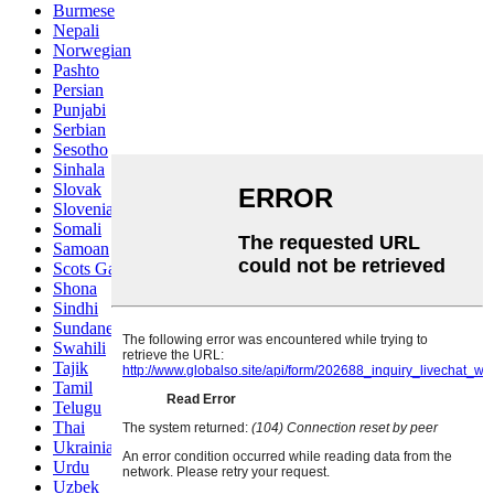
Burmese
Nepali
Norwegian
Pashto
Persian
Punjabi
Serbian
Sesotho
Sinhala
Slovak
Slovenian
Somali
Samoan
Scots Gaelic
Shona
Sindhi
Sundanese
Swahili
Tajik
Tamil
Telugu
Thai
Ukrainian
Urdu
Uzbek