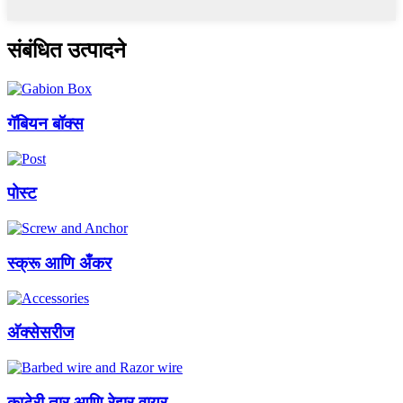
संबंधित उत्पादने
गॅबियन बॉक्स
पोस्ट
स्क्रू आणि अँकर
अ‍ॅक्सेसरीज
काटेरी तार आणि रेझर वायर