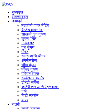
मुख्यपृष्ठ
आमच्याबद्दल
उत्पादने
षटकोनी वायर नेटिंग
वेल्डेड वायर मेष
साखळी दुवा कुंपण
कुंपण पॅनेल
गार्डन गेट
युरो कुंपण
पोस्ट
स्क्रू आणि अँकर
अ‍ॅक्सेसरीज
सीमा कुंपण
फील्ड कुंपण
गॅबियन बॉक्स
स्क्वेअर वायर मेष
टोमॅटो सर्पिल
काटेरी तार आणि रेझर वायर
नखे
विंडो स्क्रीन
वायर
बातमी
कंपनी बातम्या