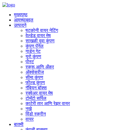
मुख्यपृष्ठ
आमच्याबद्दल
उत्पादने
षटकोनी वायर नेटिंग
वेल्डेड वायर मेष
साखळी दुवा कुंपण
कुंपण पॅनेल
गार्डन गेट
युरो कुंपण
पोस्ट
स्क्रू आणि अँकर
अ‍ॅक्सेसरीज
सीमा कुंपण
फील्ड कुंपण
गॅबियन बॉक्स
स्क्वेअर वायर मेष
टोमॅटो सर्पिल
काटेरी तार आणि रेझर वायर
नखे
विंडो स्क्रीन
वायर
बातमी
कंपनी बातम्या