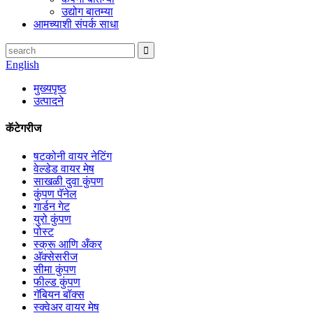
उद्योग बातम्या
आमच्याशी संपर्क साधा
English
मुख्यपृष्ठ
उत्पादने
कॅटेगरीज
षटकोनी वायर नेटिंग
वेल्डेड वायर मेष
साखळी दुवा कुंपण
कुंपण पॅनेल
गार्डन गेट
युरो कुंपण
पोस्ट
स्क्रू आणि अँकर
अ‍ॅक्सेसरीज
सीमा कुंपण
फील्ड कुंपण
गॅबियन बॉक्स
स्क्वेअर वायर मेष