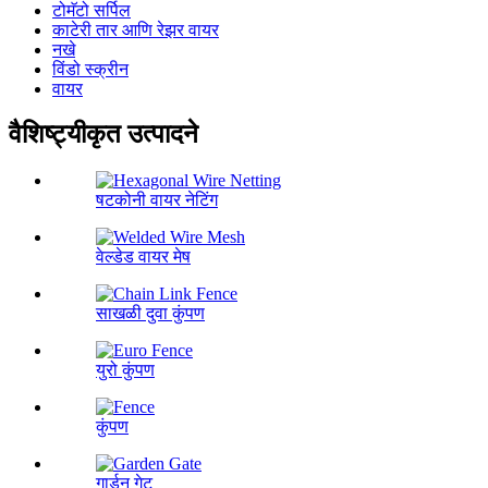
टोमॅटो सर्पिल
काटेरी तार आणि रेझर वायर
नखे
विंडो स्क्रीन
वायर
वैशिष्ट्यीकृत उत्पादने
षटकोनी वायर नेटिंग
वेल्डेड वायर मेष
साखळी दुवा कुंपण
युरो कुंपण
कुंपण
गार्डन गेट