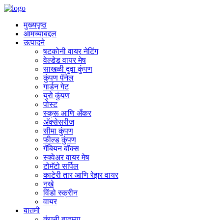
मुख्यपृष्ठ
आमच्याबद्दल
उत्पादने
षटकोनी वायर नेटिंग
वेल्डेड वायर मेष
साखळी दुवा कुंपण
कुंपण पॅनेल
गार्डन गेट
युरो कुंपण
पोस्ट
स्क्रू आणि अँकर
अ‍ॅक्सेसरीज
सीमा कुंपण
फील्ड कुंपण
गॅबियन बॉक्स
स्क्वेअर वायर मेष
टोमॅटो सर्पिल
काटेरी तार आणि रेझर वायर
नखे
विंडो स्क्रीन
वायर
बातमी
कंपनी बातम्या