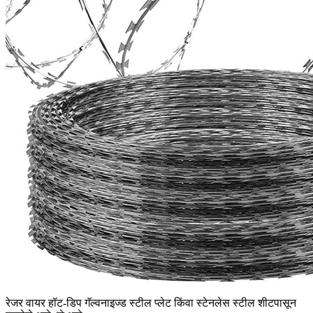
रेजर वायर हॉट-डिप गॅल्वनाइज्ड स्टील प्लेट किंवा स्टेनलेस स्टील शीटपासून