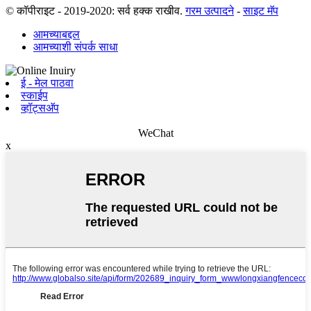
© कॉपीराइट - 2019-2020: सर्व हक्क राखीव.
गरम उत्पादने
-
साइट मॅप
आमच्याबद्दल
आमच्याशी संपर्क साधा
ई - मेल पाठवा
स्काईप
व्हॉट्सअ‍ॅप
WeChat
x