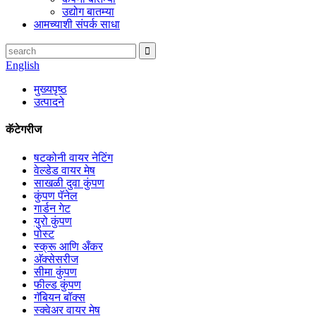
उद्योग बातम्या
आमच्याशी संपर्क साधा
English
मुख्यपृष्ठ
उत्पादने
कॅटेगरीज
षटकोनी वायर नेटिंग
वेल्डेड वायर मेष
साखळी दुवा कुंपण
कुंपण पॅनेल
गार्डन गेट
युरो कुंपण
पोस्ट
स्क्रू आणि अँकर
अ‍ॅक्सेसरीज
सीमा कुंपण
फील्ड कुंपण
गॅबियन बॉक्स
स्क्वेअर वायर मेष