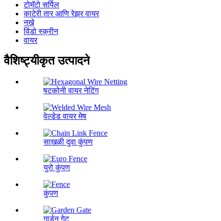
टोमॅटो सर्पिल
काटेरी तार आणि रेझर वायर
नखे
विंडो स्क्रीन
वायर
वैशिष्ट्यीकृत उत्पादने
षटकोनी वायर नेटिंग
वेल्डेड वायर मेष
साखळी दुवा कुंपण
युरो कुंपण
कुंपण
गार्डन गेट