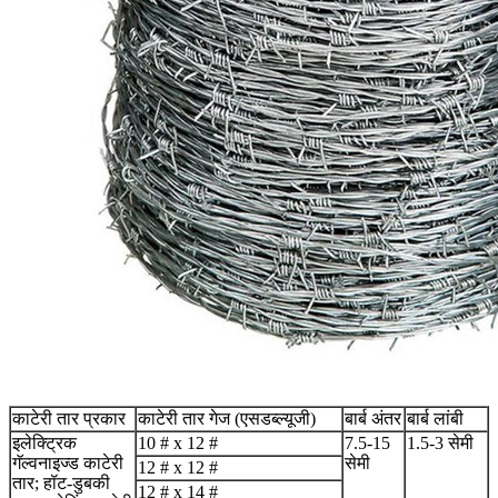
काटेरी तार प्रकार
काटेरी तार गेज (एसडब्ल्यूजी)
बार्ब अंतर
बार्ब लांबी
इलेक्ट्रिक
10 # x 12 #
7.5-15
1.5-3 सेमी
गॅल्वनाइज्ड काटेरी
सेमी
12 # x 12 #
तार; हॉट-डुबकी
12 # x 14 #