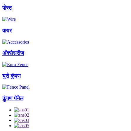
पोस्ट
वायर
अ‍ॅक्सेसरीज
युरो कुंपण
कुंपण पॅनेल