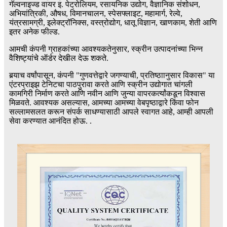
गॅल्वनाइज्ड वायर इ. पेट्रोलियम, रसायनिक उद्योग, वैज्ञानिक संशोधन,
अभियांत्रिकी, औषध, विमानचालन, स्पेसफ्लाइट, महामार्ग, रेल्वे,
यंत्रसामग्री, इलेक्ट्रॉनिक्स, वस्त्रोद्योग, धातू विज्ञान, खाणकाम, शेती आणि
इतर अनेक फील्ड.
आमची कंपनी ग्राहकांच्या आवश्यकतेनुसार, स्क्रीन उत्पादनांच्या भिन्न
वैशिष्ट्यांचे ऑर्डर देखील देऊ शकते.
बर्‍याच वर्षांपासून, कंपनी "गुणवत्तेद्वारे जगण्याची, प्रतिष्ठाानुसार विकास" या
एंटरप्राइझ टेनिटचा पाठपुरावा करते आणि स्क्रीन उद्योगात चांगली
कामगिरी निर्माण करते आणि नवीन आणि जुन्या वापरकर्त्यांकडून विश्वास
मिळवते.
आवश्यक असल्यास, आमच्या आमच्या वेबपृष्ठाद्वारे किंवा फोन
सल्लामसलत करून संपर्क साधण्यासाठी आपले स्वागत आहे, आम्ही आपली
सेवा करण्यात आनंदित होऊ. .