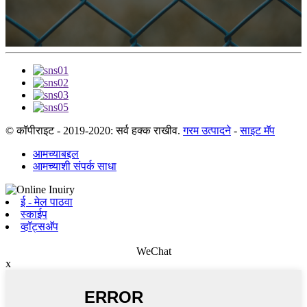
© कॉपीराइट - 2019-2020: सर्व हक्क राखीव.
गरम उत्पादने
-
साइट मॅप
आमच्याबद्दल
आमच्याशी संपर्क साधा
ई - मेल पाठवा
स्काईप
व्हॉट्सअ‍ॅप
WeChat
x