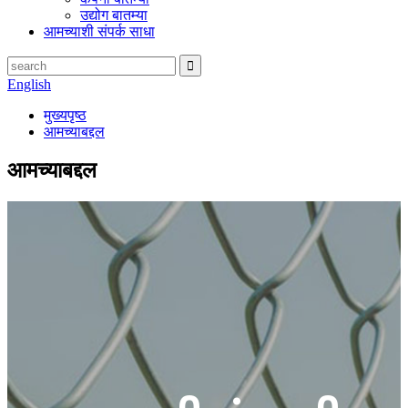
उद्योग बातम्या
आमच्याशी संपर्क साधा
English
मुख्यपृष्ठ
आमच्याबद्दल
आमच्याबद्दल