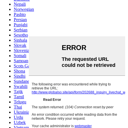
Nepali
Norwegian
Pashto
Persian
Punjabi
Serbian
Sesotho
Sinhala
Slovak
Slovenian
Somali
Samoan
Scots Gaelic
Shona
Sindhi
Sundanese
Swahili
Tajik
Tamil
Telugu
Thai
Ukrainian
Urdu
Uzbek
Vietnamese