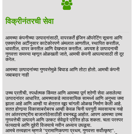
विक्रीनंतरची सेवा
आमच्या कंपनीच्या उत्पादनांसाठी, वापरकर्ते इंजिन ऑपरेटिंग सूचना आणि
एक्सप्रेस अटींनुसार काटेकोरपणे अंमलात आणतील, स्थापित करतील,
धावतील, वापर करतील आणि देखभाल करतील. अपयश हे उत्पादनाची
गुणवत्ता समस्या म्हणून ओळखली जाते, आमची कंपनी आपल्यासाठी ती दूर
करेल.
आमच्या उत्पादनांच्या गुणवत्तेमुळे बिघाड आणि तोटा होतो. आमची कंपनी
जबाबदार नाही
उच्च प्रतीची, स्पर्धात्मक किंमत आणि आमच्या पूर्ण श्रेणी सेवा असलेल्या
उत्पादनांवर आधारित, आमच्याकडे व्यावसायिक सामर्थ्य आणि अनुभव जमा
झाला आहे आणि आम्ही या क्षेत्रात खूप चांगली ओळख निर्माण केली आहे.
सतत होणार्‍या विकासाबरोबरच आम्ही केवळ चिनी घरगुती व्यवसायाच नव्हे
तर आंतरराष्ट्रीय बाजारपेठेसाठीही वचनबद्ध आहोत. आपण आमच्या उच्च
गुणवत्तेची उत्पादने आणि उत्कट सेवेद्वारे प्रेरित होऊ शकता. चला परस्पर
फायद्याचे आणि दुहेरी विजयाचे नवीन अध्याय उघडूया.
आमचे तत्त्वज्ञान म्हणजे "प्रामाणिकपणा प्रथम, गुणवत्ता सर्वोत्कृष्ट".