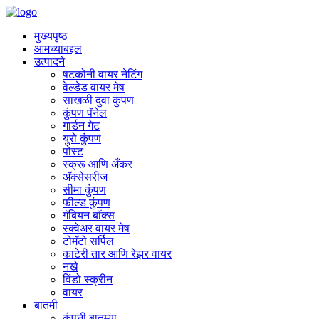
मुख्यपृष्ठ
आमच्याबद्दल
उत्पादने
षटकोनी वायर नेटिंग
वेल्डेड वायर मेष
साखळी दुवा कुंपण
कुंपण पॅनेल
गार्डन गेट
युरो कुंपण
पोस्ट
स्क्रू आणि अँकर
अ‍ॅक्सेसरीज
सीमा कुंपण
फील्ड कुंपण
गॅबियन बॉक्स
स्क्वेअर वायर मेष
टोमॅटो सर्पिल
काटेरी तार आणि रेझर वायर
नखे
विंडो स्क्रीन
वायर
बातमी
कंपनी बातम्या