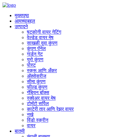
मुख्यपृष्ठ
आमच्याबद्दल
उत्पादने
षटकोनी वायर नेटिंग
वेल्डेड वायर मेष
साखळी दुवा कुंपण
कुंपण पॅनेल
गार्डन गेट
युरो कुंपण
पोस्ट
स्क्रू आणि अँकर
अ‍ॅक्सेसरीज
सीमा कुंपण
फील्ड कुंपण
गॅबियन बॉक्स
स्क्वेअर वायर मेष
टोमॅटो सर्पिल
काटेरी तार आणि रेझर वायर
नखे
विंडो स्क्रीन
वायर
बातमी
कंपनी बातम्या