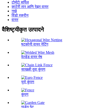
टोमॅटो सर्पिल
काटेरी तार आणि रेझर वायर
नखे
विंडो स्क्रीन
वायर
वैशिष्ट्यीकृत उत्पादने
षटकोनी वायर नेटिंग
वेल्डेड वायर मेष
साखळी दुवा कुंपण
युरो कुंपण
कुंपण
गार्डन गेट