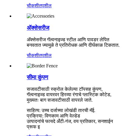
चौकशी
तपशील
अ‍ॅक्सेसरीज
अ‍ॅक्सेसरीज गॅल्वनाइज्ड स्टील आणि पावडर लेपित
बनवतात ज्यामुळे ते प्रतिरोधक आणि दीर्घकाळ टिकतात.
चौकशी
तपशील
सीमा कुंपण
सजावटीसाठी स्क्रोल केलेल्या टॉपसह कुंपण,
गॅल्वनाइज्ड वायरवर हिरव्या रंगाचे प्लास्टिक कोटेड,
मुख्यतः बाग सजावटीसाठी वापरले जाते.
साहित्य: उच्च दर्जाच्या लोखंडी तारची मॅई.
प्रक्रिया: विणकाम आणि वेल्डेड
उत्पादनांचे फायदे अँटी-गंज, वय प्रतिकार, सनशाईन
प्रूफ इ