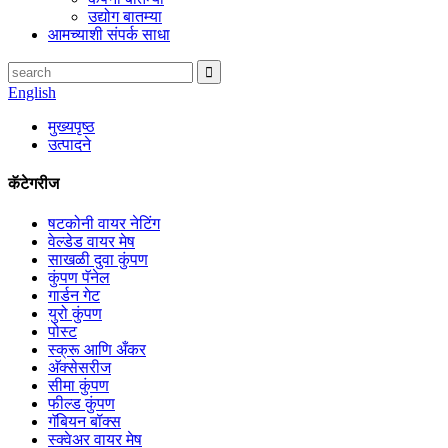
उद्योग बातम्या
आमच्याशी संपर्क साधा
English
मुख्यपृष्ठ
उत्पादने
कॅटेगरीज
षटकोनी वायर नेटिंग
वेल्डेड वायर मेष
साखळी दुवा कुंपण
कुंपण पॅनेल
गार्डन गेट
युरो कुंपण
पोस्ट
स्क्रू आणि अँकर
अ‍ॅक्सेसरीज
सीमा कुंपण
फील्ड कुंपण
गॅबियन बॉक्स
स्क्वेअर वायर मेष