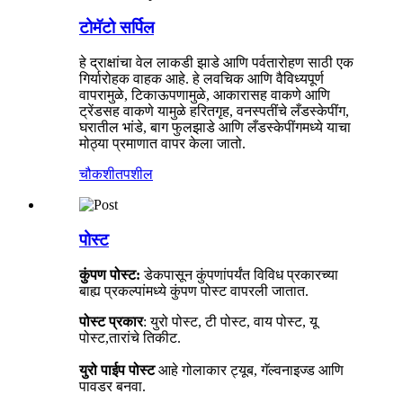
टोमॅटो सर्पिल
हे द्राक्षांचा वेल लाकडी झाडे आणि पर्वतारोहण साठी एक
गिर्यारोहक वाहक आहे. हे लवचिक आणि वैविध्यपूर्ण
वापरामुळे, टिकाऊपणामुळे, आकारासह वाकणे आणि
ट्रेंडसह वाकणे यामुळे हरितगृह, वनस्पतींचे लँडस्केपींग,
घरातील भांडे, बाग फुलझाडे आणि लँडस्केपींगमध्ये याचा
मोठ्या प्रमाणात वापर केला जातो.
चौकशी
तपशील
पोस्ट
कुंपण पोस्ट:
डेकपासून कुंपणांपर्यंत विविध प्रकारच्या
बाह्य प्रकल्पांमध्ये कुंपण पोस्ट वापरली जातात.
पोस्ट प्रकार
: युरो पोस्ट, टी पोस्ट, वाय पोस्ट, यू
पोस्ट
,
तारांचे तिकीट.
युरो पाईप पोस्ट
आहे
गोलाकार ट्यूब, गॅल्वनाइज्ड आणि
पावडर बनवा.