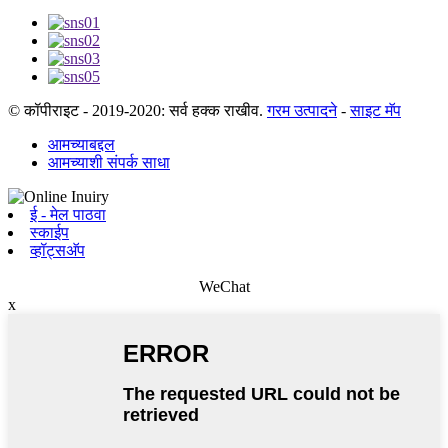
© कॉपीराइट - 2019-2020: सर्व हक्क राखीव.
गरम उत्पादने
-
साइट मॅप
आमच्याबद्दल
आमच्याशी संपर्क साधा
ई - मेल पाठवा
स्काईप
व्हॉट्सअ‍ॅप
WeChat
x