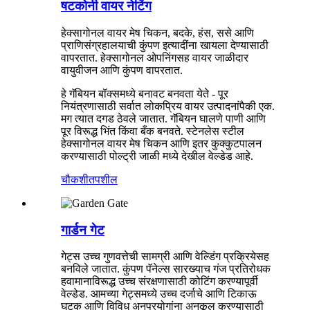
षटकोनी वायर नेटिंग
हेक्सागोनल वायर मेष चिकन, बदके, हंस, ससे आणि
प्राणिसंग्रहालयाची कुंपण इत्यादींना खायला देण्यासाठी
वापरतात. हेक्सागोनल ओपनिंगसह वायर जाळीदार
वायुवीजन आणि कुंपण वापरतात.
हे गॅबियन बॉक्समध्ये बनावट बनवता येते - पूर
नियंत्रणासाठी सर्वात लोकप्रिय वायर उत्पादनांपैकी एक.
मग त्यात दगड ठेवले जातात. गॅबियन घालणे पाणी आणि
पूर विरूद्ध भिंत किंवा बँक बनवते. स्टेनलेस स्टील
हेक्सागोनल वायर मेष चिकन आणि इतर कुक्कुटपालन
करण्यासाठी पोल्ट्री जाळी मध्ये देखील वेल्डेड आहे.
चौकशी
तपशील
गार्डन गेट
गेट्स उच्च गुणवत्तेची सामग्री आणि वेल्डिंग प्रक्रियेसह
बनविले जातात. कुंपण पॅनेल्स सारख्याच गंज प्रतिरोधक
हवामानाविरूद्ध उच्च संरक्षणासाठी कोटिंग करण्यापूर्वी
वेल्डेड. आमच्या गेट्समध्ये उच्च दर्जाचे आणि टिकाऊ
घटक आणि विविध अनुप्रयोगांना अनुकूल करण्यासाठी