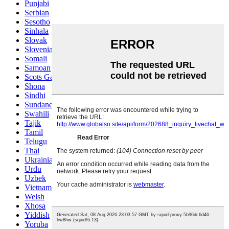
Punjabi
Serbian
Sesotho
Sinhala
Slovak
Slovenian
Somali
Samoan
Scots Gaelic
Shona
Sindhi
Sundanese
Swahili
Tajik
Tamil
Telugu
Thai
Ukrainian
Urdu
Uzbek
Vietnamese
Welsh
Xhosa
Yiddish
Yoruba